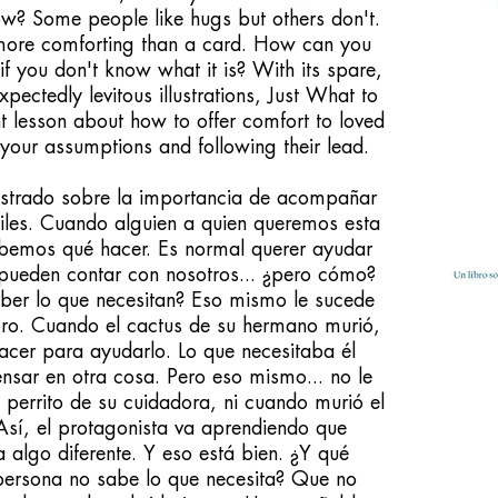
w? Some people like hugs but others don't.
more comforting than a card. How can you
 if you don't know what it is? With its spare,
pectedly levitous illustrations, Just What to
t lesson about how to offer comfort to loved
 your assumptions and following their lead.
ustrado sobre la importancia de acompañar
iles. Cuando alguien a quien queremos esta
sabemos qué hacer. Es normal querer ayudar
 pueden contar con nosotros... ¿pero cómo?
er lo que necesitan? Eso mismo le sucede
ibro. Cuando el cactus de su hermano murió,
cer para ayudarlo. Lo que necesitaba él
ensar en otra cosa. Pero eso mismo... no le
l perrito de su cuidadora, ni cuando murió el
Así, el protagonista va aprendiendo que
 algo diferente. Y eso está bien. ¿Y qué
persona no sabe lo que necesita? Que no