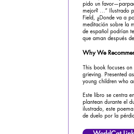
pido un favor—parpad
mejor? …” Ilustrado p
Field, ¿Donde va a pa
meditación sobre la m
de español podrían te
que aman después de
Why We Recommend
This book focuses on 
grieving. Presented a
young children who ar
Este libro se centra e
plantean durante el d
ilustrado, este poema
de duelo por la pérdi
WorldCat Link