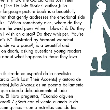
ovelist (How the Garcia Girls Lost Their
s (The Tia Lola Stories) author Julia
-language picture book is a beautifully
dren that gently addresses the emotional side
sks, "When somebody dies, where do they
re the wind goes when it blows? & Do they
I wish on a star? Do they whisper, 'You're
re'? &" Illustrated by Vermont woodcut
Donde va a parar?, is a beautiful and
 on death, asking questions young readers
e about what happens to those they love
o ilustrado en español de la novelista
cia Girls Lost Their Accents) y autora de
tories) Julia Alvarez es un poema bellamente
 que aborda delicadamente el lado
e. El libro pregunta, “Cuando alguien
rar? / ¿Será con el viento cuando le da
cen guiños—como estrellas cuando les