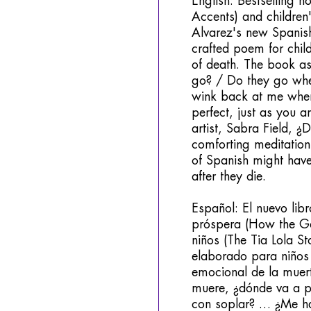
English: Bestselling n
Accents) and children'
Alvarez's new Spanish
crafted poem for chil
of death. The book a
go? / Do they go whe
wink back at me when 
perfect, just as you a
artist, Sabra Field, ¿
comforting meditation
of Spanish might hav
after they die.
Español: El nuevo libr
próspera (How the Gar
niños (The Tia Lola S
elaborado para niños
emocional de la muert
muere, ¿dónde va a pa
con soplar? … ¿Me ha