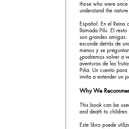
those who were once c
understand the nature 
Español: En el Reino d
llamada Pilu. El resto
son grandes amigas. U
esconde detrás de una
menos y se preguntan:
¿podremos volver a ve
aventuras de las frut
Piña. Un cuento para 
invita a entender un p
Why We Recommend
This book can be used
and death to children.
Este libro puede utili