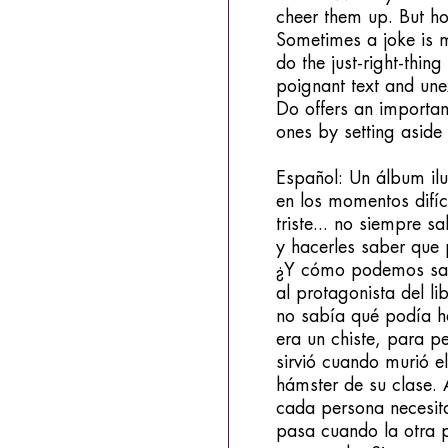
cheer them up. But ho
Sometimes a joke is 
do the just-right-thing
poignant text and unex
Do offers an importan
ones by setting aside
Español: Un álbum il
en los momentos difíc
triste... no siempre 
y hacerles saber que
¿Y cómo podemos sab
al protagonista del l
no sabía qué podía ha
era un chiste, para p
sirvió cuando murió e
hámster de su clase. 
cada persona necesita
pasa cuando la otra 