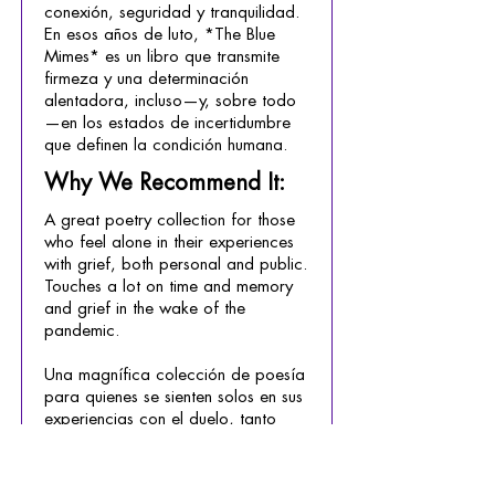
conexión, seguridad y tranquilidad.
En esos años de luto, *The Blue
Mimes* es un libro que transmite
firmeza y una determinación
alentadora, incluso—y, sobre todo
—en los estados de incertidumbre
que definen la condición humana.
Why We Recommend It:
A great poetry collection for those
who feel alone in their experiences
with grief, both personal and public.
Touches a lot on time and memory
and grief in the wake of the
pandemic.
Una magnífica colección de poesía
para quienes se sienten solos en sus
experiencias con el duelo, tanto
personal como colectivo. Aborda
en profundidad temas como el
tiempo, la memoria y el duelo tras